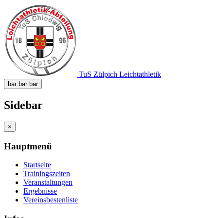
TuS Zülpich Leichtathletik
bar
bar
bar
Sidebar
×
Hauptmenü
Startseite
Trainingszeiten
Veranstaltungen
Ergebnisse
Vereinsbestenliste