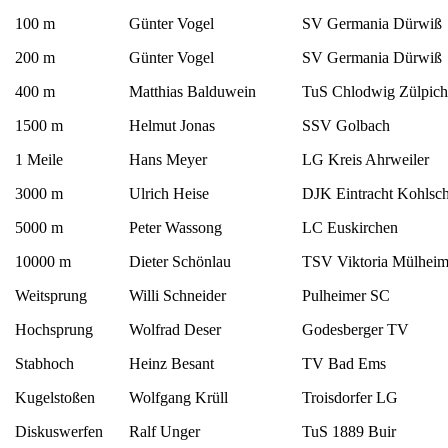
100 m
Günter Vogel
SV Germania Dürwiß
200 m
Günter Vogel
SV Germania Dürwiß
400 m
Matthias Balduwein
TuS Chlodwig Zülpich
1500 m
Helmut Jonas
SSV Golbach
1 Meile
Hans Meyer
LG Kreis Ahrweiler
3000 m
Ulrich Heise
DJK Eintracht Kohlsc
5000 m
Peter Wassong
LC Euskirchen
10000 m
Dieter Schönlau
TSV Viktoria Mülhei
Weitsprung
Willi Schneider
Pulheimer SC
Hochsprung
Wolfrad Deser
Godesberger TV
Stabhoch
Heinz Besant
TV Bad Ems
Kugelstoßen
Wolfgang Krüll
Troisdorfer LG
Diskuswerfen
Ralf Unger
TuS 1889 Buir