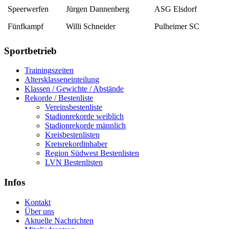
Speerwerfen
Jürgen Dannenberg
ASG Elsdorf
Fünfkampf
Willi Schneider
Pulheimer SC
Sportbetrieb
Trainingszeiten
Altersklasseneinteilung
Klassen / Gewichte / Abstände
Rekorde / Bestenliste
Vereinsbestenliste
Stadionrekorde weiblich
Stadionrekorde männlich
Kreisbestenlisten
Kreisrekordinhaber
Region Südwest Bestenlisten
LVN Bestenlisten
Infos
Kontakt
Über uns
Aktuelle Nachrichten