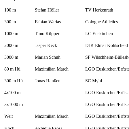
100 m
Stefan Höller
TV Herkenrath
300 m
Fabian Warias
Cologne Athletics
1000 m
Timo Küpper
LC Euskirchen
2000 m
Jasper Keck
DJK Elmar Kohlscheid
3000 m
Marian Schuh
SF Wüschheim-Büllesh
80 m Hü
Maximilian March
LGO Euskirchen/Erftst
300 m Hü
Jonas Hanßen
SC Myhl
4x100 m
LGO Euskirchen/Erftst
3x1000 m
LGO Euskirchen/Erftst
Weit
Maximilian March
LGO Euskirchen/Erftst
Hoch
Akhidue Esosa
LGO Euskirchen/Erftst