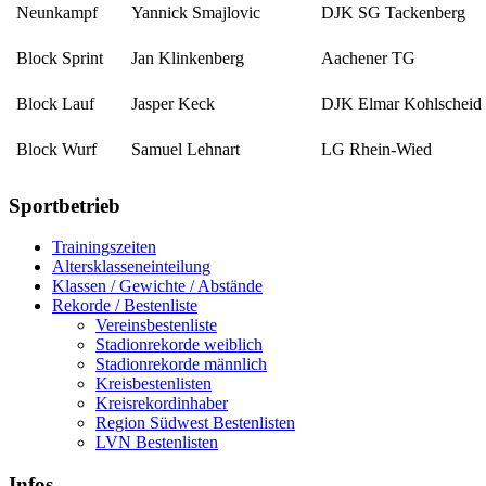
Neunkampf
Yannick Smajlovic
DJK SG Tackenberg
Block Sprint
Jan Klinkenberg
Aachener TG
Block Lauf
Jasper Keck
DJK Elmar Kohlscheid
Block Wurf
Samuel Lehnart
LG Rhein-Wied
Sportbetrieb
Trainingszeiten
Altersklasseneinteilung
Klassen / Gewichte / Abstände
Rekorde / Bestenliste
Vereinsbestenliste
Stadionrekorde weiblich
Stadionrekorde männlich
Kreisbestenlisten
Kreisrekordinhaber
Region Südwest Bestenlisten
LVN Bestenlisten
Infos