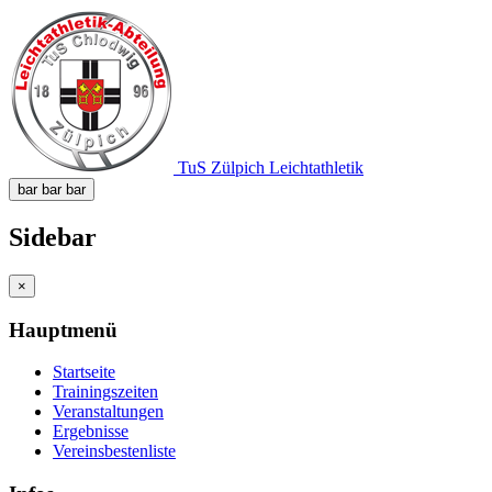
TuS Zülpich Leichtathletik
bar
bar
bar
Sidebar
×
Hauptmenü
Startseite
Trainingszeiten
Veranstaltungen
Ergebnisse
Vereinsbestenliste