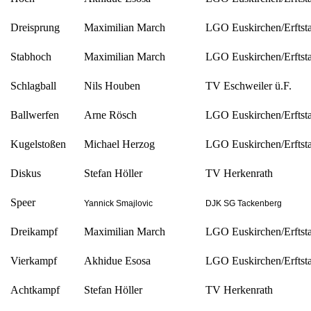
Dreisprung
Maximilian March
LGO Euskirchen/Erftst
Stabhoch
Maximilian March
LGO Euskirchen/Erftst
Schlagball
Nils Houben
TV Eschweiler ü.F.
Ballwerfen
Arne Rösch
LGO Euskirchen/Erftst
Kugelstoßen
Michael Herzog
LGO Euskirchen/Erftst
Diskus
Stefan Höller
TV Herkenrath
Speer
Yannick Smajlovic
DJK SG Tackenberg
Dreikampf
Maximilian March
LGO Euskirchen/Erftst
Vierkampf
Akhidue Esosa
LGO Euskirchen/Erftst
Achtkampf
Stefan Höller
TV Herkenrath