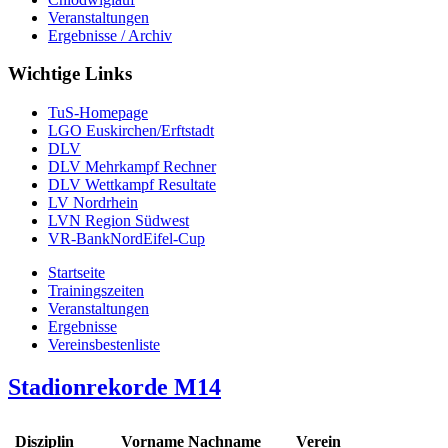
Veranstaltungen
Ergebnisse / Archiv
Wichtige Links
TuS-Homepage
LGO Euskirchen/Erftstadt
DLV
DLV Mehrkampf Rechner
DLV Wettkampf Resultate
LV Nordrhein
LVN Region Südwest
VR-BankNordEifel-Cup
Startseite
Trainingszeiten
Veranstaltungen
Ergebnisse
Vereinsbestenliste
Stadionrekorde M14
Disziplin
Vorname Nachname
Verein