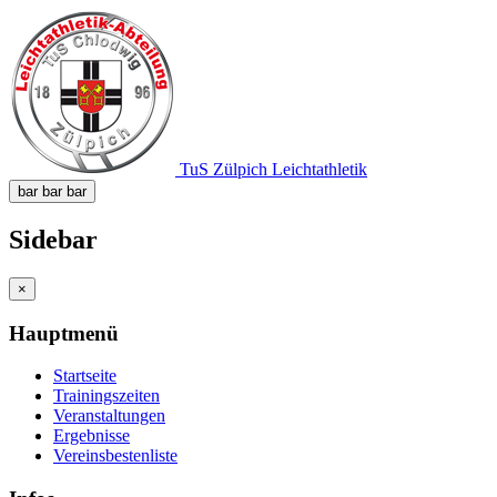
TuS Zülpich Leichtathletik
bar
bar
bar
Sidebar
×
Hauptmenü
Startseite
Trainingszeiten
Veranstaltungen
Ergebnisse
Vereinsbestenliste