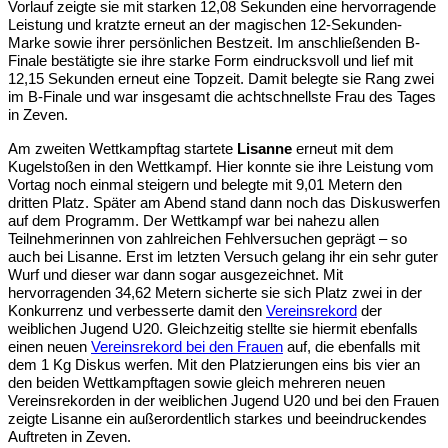
Vorlauf zeigte sie mit starken 12,08 Sekunden eine hervorragende
Leistung und kratzte erneut an der magischen 12-Sekunden-
Marke sowie ihrer persönlichen Bestzeit. Im anschließenden B-
Finale bestätigte sie ihre starke Form eindrucksvoll und lief mit
12,15 Sekunden erneut eine Topzeit. Damit belegte sie Rang zwei
im B-Finale und war insgesamt die achtschnellste Frau des Tages
in Zeven.
Am zweiten Wettkampftag startete
Lisanne
erneut mit dem
Kugelstoßen in den Wettkampf. Hier konnte sie ihre Leistung vom
Vortag noch einmal steigern und belegte mit 9,01 Metern den
dritten Platz. Später am Abend stand dann noch das Diskuswerfen
auf dem Programm. Der Wettkampf war bei nahezu allen
Teilnehmerinnen von zahlreichen Fehlversuchen geprägt – so
auch bei Lisanne. Erst im letzten Versuch gelang ihr ein sehr guter
Wurf und dieser war dann sogar ausgezeichnet. Mit
hervorragenden 34,62 Metern sicherte sie sich Platz zwei in der
Konkurrenz und verbesserte damit den
Vereinsrekord
der
weiblichen Jugend U20. Gleichzeitig stellte sie hiermit ebenfalls
einen neuen
Vereinsrekord bei den Frauen
auf, die ebenfalls mit
dem 1 Kg Diskus werfen. Mit den Platzierungen eins bis vier an
den beiden Wettkampftagen sowie gleich mehreren neuen
Vereinsrekorden in der weiblichen Jugend U20 und bei den Frauen
zeigte Lisanne ein außerordentlich starkes und beeindruckendes
Auftreten in Zeven.