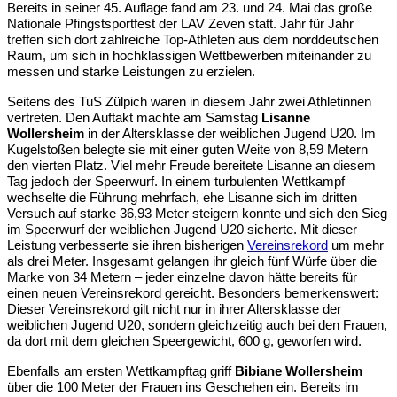
Bereits in seiner 45. Auflage fand am 23. und 24. Mai das große
Nationale Pfingstsportfest der LAV Zeven statt. Jahr für Jahr
treffen sich dort zahlreiche Top-Athleten aus dem norddeutschen
Raum, um sich in hochklassigen Wettbewerben miteinander zu
messen und starke Leistungen zu erzielen.
Seitens des TuS Zülpich waren in diesem Jahr zwei Athletinnen
vertreten. Den Auftakt machte am Samstag
Lisanne
Wollersheim
in der Altersklasse der weiblichen Jugend U20. Im
Kugelstoßen belegte sie mit einer guten Weite von 8,59 Metern
den vierten Platz. Viel mehr Freude bereitete Lisanne an diesem
Tag jedoch der Speerwurf. In einem turbulenten Wettkampf
wechselte die Führung mehrfach, ehe Lisanne sich im dritten
Versuch auf starke 36,93 Meter steigern konnte und sich den Sieg
im Speerwurf der weiblichen Jugend U20 sicherte. Mit dieser
Leistung verbesserte sie ihren bisherigen
Vereinsrekord
um mehr
als drei Meter. Insgesamt gelangen ihr gleich fünf Würfe über die
Marke von 34 Metern – jeder einzelne davon hätte bereits für
einen neuen Vereinsrekord gereicht. Besonders bemerkenswert:
Dieser Vereinsrekord gilt nicht nur in ihrer Altersklasse der
weiblichen Jugend U20, sondern gleichzeitig auch bei den Frauen,
da dort mit dem gleichen Speergewicht, 600 g, geworfen wird.
Ebenfalls am ersten Wettkampftag griff
Bibiane Wollersheim
über die 100 Meter der Frauen ins Geschehen ein. Bereits im