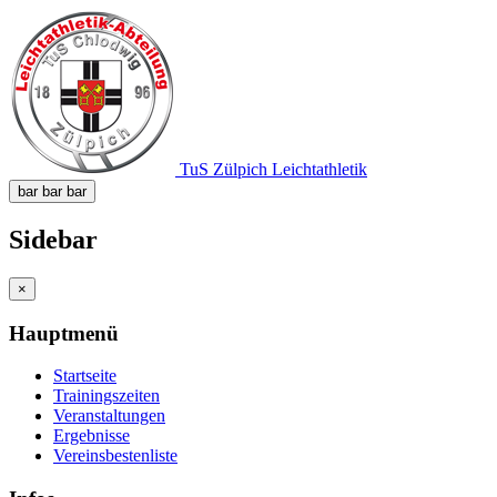
TuS Zülpich Leichtathletik
bar
bar
bar
Sidebar
×
Hauptmenü
Startseite
Trainingszeiten
Veranstaltungen
Ergebnisse
Vereinsbestenliste