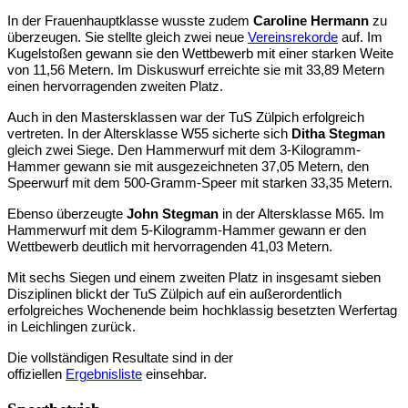
In der Frauenhauptklasse wusste zudem
Caroline Hermann
zu
überzeugen. Sie stellte gleich zwei neue
Vereinsrekorde
auf. Im
Kugelstoßen gewann sie den Wettbewerb mit einer starken Weite
von 11,56 Metern. Im Diskuswurf erreichte sie mit 33,89 Metern
einen hervorragenden zweiten Platz.
Auch in den Mastersklassen war der TuS Zülpich erfolgreich
vertreten. In der Altersklasse W55 sicherte sich
Ditha Stegman
gleich zwei Siege. Den Hammerwurf mit dem 3-Kilogramm-
Hammer gewann sie mit ausgezeichneten 37,05 Metern, den
Speerwurf mit dem 500-Gramm-Speer mit starken 33,35 Metern.
Ebenso überzeugte
John Stegman
in der Altersklasse M65. Im
Hammerwurf mit dem 5-Kilogramm-Hammer gewann er den
Wettbewerb deutlich mit hervorragenden 41,03 Metern.
Mit sechs Siegen und einem zweiten Platz in insgesamt sieben
Disziplinen blickt der TuS Zülpich auf ein außerordentlich
erfolgreiches Wochenende beim hochklassig besetzten Werfertag
in Leichlingen zurück.
Die vollständigen Resultate sind in der
offiziellen
Ergebnisliste
einsehbar.