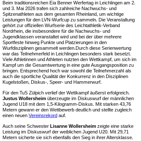
Beim traditionsreichen Eia Benner Werfertag in Leichlingen am 2.
und 3. Mai 2026 trafen sich zahlreiche Nachwuchs- und
Spitzenathleten aus dem gesamten Rheinland, um wichtige
Leistungen für den LVN-Wurfcup zu sammeln. Die Veranstaltung
gehört zur offiziellen Wurfserie des Leichtathletik-Verband
Nordrhein, die insbesondere für die Nachwuchs- und
Jugendklassen veranstaltet wird und bei der über mehrere
Sportfeste hinweg Punkte und Platzierungen in den
Wurfdisziplinen gesammelt werden.
Durch diese Serienwertung
war das Teilnehmerfeld in Leichlingen besonders stark besetzt.
Viele Athletinnen und Athleten nutzten den Wettkampf, um sich im
Kampf um die Gesamtwertung in eine gute Ausgangsposition zu
bringen. Entsprechend hoch war sowohl die Teilnehmerzahl als
auch die sportliche Qualität der Konkurrenz in den Disziplinen
Kugelstoßen, Diskus-, Speer- und Hammerwurf.
Für den TuS Zülpich verlief der Wettkampf äußerst erfolgreich.
Justus Wollersheim
überzeugte im Diskuswurf der männlichen
Jugend U18 mit dem 1,5-Kilogramm-Diskus. Mit starken 43,76
Metern gewann er den Wettbewerb deutlich und stellte zugleich
einen neuen
Vereinsrekord
auf.
Auch seine Schwester
Lisanne Wollersheim
zeigte eine starke
Leistung im Diskuswurf der weiblichen Jugend U20. Mit 29,71
Metern sicherte sie sich ebenfalls den Sieg in ihrer Altersklasse.