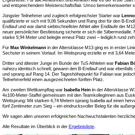
und entsprechendem Meisterschaftsflair. Umso bemerkenswerter sin
Jüngster Teilnehmer und zugleich erfolgreichster Starter war
Lenno
qualifizierte er sich mit 9,08 Sekunden und Rang drei für den B-Endl
Endlauf und war damit siebtschnellster Athlet aller Endläufe der 
neuer persönlicher Bestleistung sicherte er sich die Silbermedaill
starke 9,94 Meter und belegte erneut Platz zwei – lediglich rund z
Für
Max Winkelmann
in der Altersklasse M13 ging es in erster L
Sechster in seinem Vorlauf. Im Weitsprung erzielte er mit 3,64 Mete
Dritter und ältester Junge im Bunde der TuS Athleten war
Fabian B
nahezu identisch schnell, gewann den B-Endlauf und war ebenfalls si
und sprang auf Rang 14. Der Tageshöhepunkt für Fabian war jedoch
Teilnehmerfeld einen ausgezeichneten fünften Platz.
Am zweiten Wettkampftag war
Isabella Hein i
n der Altersklasse W
4x100-Meter-Staffel gemeinsam mit den Teamkolleginnen aus Euskirc
Weitsprung: Mit starken 4,74 Metern sprang Isabella auf einen herv
fünf Zentimeter zum Sieg – ein eindrucksvoller Beleg für die außer
Wir sagen allen unseren erfolgreichen Nachwuchstalenten herzlich
Alle Resultate im Überblick in der
Ergebnisliste
.