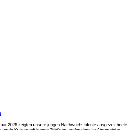
n
ebruar 2026 zeigten unsere jungen Nachwuchstalente ausgezeichnete
druckende Kulisse mit langen Tribünen, professioneller Atmosphäre