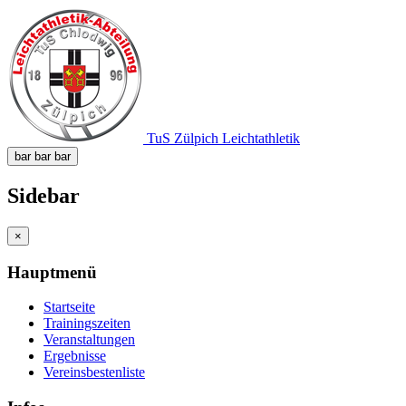
TuS Zülpich Leichtathletik
bar
bar
bar
Sidebar
×
Hauptmenü
Startseite
Trainingszeiten
Veranstaltungen
Ergebnisse
Vereinsbestenliste