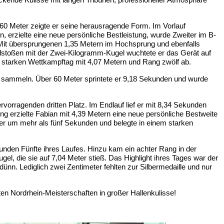
60 Meter zeigte er seine herausragende Form. Im Vorlauf
n, erzielte eine neue persönliche Bestleistung, wurde Zweiter im B-
: Mit übersprungenen 1,35 Metern im Hochsprung und ebenfalls
ugelstoßen mit der Zwei-Kilogramm-Kugel wuchtete er das Gerät auf
en starken Wettkampftag mit 4,07 Metern und Rang zwölf ab.
zu sammeln. Über 60 Meter sprintete er 9,18 Sekunden und wurde
rvorragenden dritten Platz. Im Endlauf lief er mit 8,34 Sekunden
ung erzielte Fabian mit 4,39 Metern eine neue persönliche Bestweite
er um mehr als fünf Sekunden und belegte in einem starken
unden Fünfte ihres Laufes. Hinzu kam ein achter Rang in der
, die sie auf 7,04 Meter stieß. Das Highlight ihres Tages war der
ünn. Lediglich zwei Zentimeter fehlten zur Silbermedaille und nur
n Nordrhein-Meisterschaften in großer Hallenkulisse!