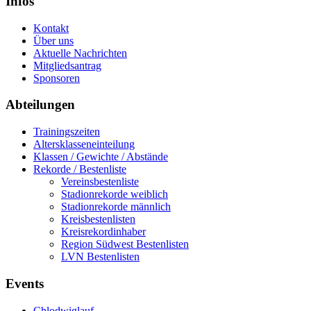
Infos
Kontakt
Über uns
Aktuelle Nachrichten
Mitgliedsantrag
Sponsoren
Abteilungen
Trainingszeiten
Altersklasseneinteilung
Klassen / Gewichte / Abstände
Rekorde / Bestenliste
Vereinsbestenliste
Stadionrekorde weiblich
Stadionrekorde männlich
Kreisbestenlisten
Kreisrekordinhaber
Region Südwest Bestenlisten
LVN Bestenlisten
Events
Chlodwiglauf