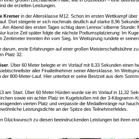
d die erzielten Leistungen.
x Kremer
in der Altersklasse M12. Schon im ersten Wettkampf über 
auf. Dort steigerte er sich nochmals deutlich auf starke 8,96 Sekunde
M12. Am Abend des ersten Tages schlug dann Lennox’ silberne Stunde
e. Nur kurze Zeit später folgte die nächste Podiumsplatzierung: Im K
ehn Zentimeter trennten ihn vom Sieg. Im Weitsprung rundete er sein
inie darum, erste Erfahrungen auf einer großen Meisterschaftsbühne 
rn Platz 32.
öser
. Über 60 Meter belegte er im Vorlauf mit 8,33 Sekunden einen he
ebtschnellster aller Finalteilnehmer seiner Altersklasse. Im Weitspr
 der 800-Meter-Lauf. Hier unterbot er seine Bestzeit aus dem Somm
13 am Start. Über 60 Meter Hürden wurde sie im Vorlauf in 11,32 Sek
hen sowie ein achter Platz im Kugelstoßen mit der 3-Kilogramm-Kugel
orragenden vierten Platz und verpasste die Medaillenränge nur hauchd
gewöhnliche Leistungsdichte an der Spitze des Teilnehmerfeldes.
en Glückwunsch zu diesen beeindruckenden Leistungen bei ihren erste