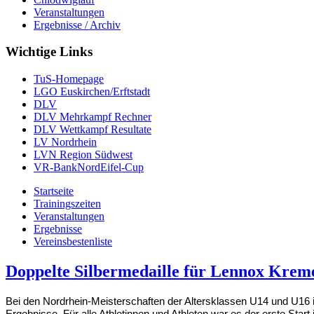
Veranstaltungen
Ergebnisse / Archiv
Wichtige Links
TuS-Homepage
LGO Euskirchen/Erftstadt
DLV
DLV Mehrkampf Rechner
DLV Wettkampf Resultate
LV Nordrhein
LVN Region Südwest
VR-BankNordEifel-Cup
Startseite
Trainingszeiten
Veranstaltungen
Ergebnisse
Vereinsbestenliste
Doppelte Silbermedaille für Lennox Kreme
Bei den Nordrhein-Meisterschaften der Altersklassen U14 und U16 i
Ergebnisse. Für alle Athletinnen und Athleten war es der erste Start