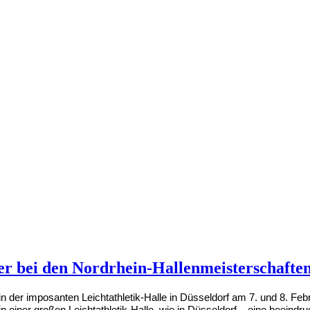
r bei den Nordrhein-Hallenmeisterschafte
n der imposanten Leichtathletik-Halle in Düsseldorf am 7. und 8. F
 in einer großen Leichtathletik-Halle, wie in Düsseldorf – eine beein