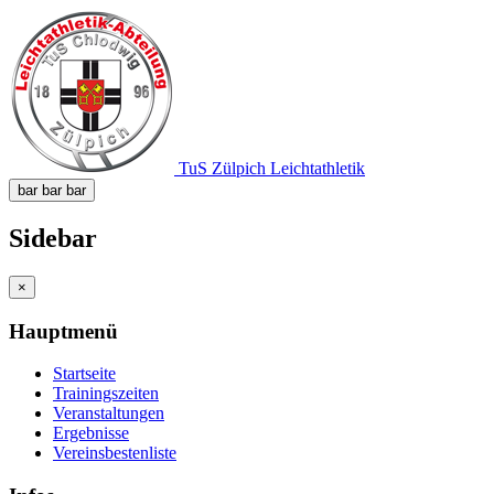
TuS Zülpich Leichtathletik
bar
bar
bar
Sidebar
×
Hauptmenü
Startseite
Trainingszeiten
Veranstaltungen
Ergebnisse
Vereinsbestenliste