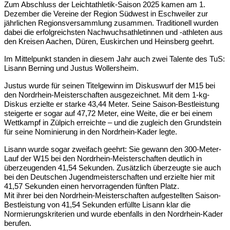
Zum Abschluss der Leichtathletik-Saison 2025 kamen am 1.
Dezember die Vereine der Region Südwest in Eschweiler zur
jährlichen Regionsversammlung zusammen. Traditionell wurden
dabei die erfolgreichsten Nachwuchsathletinnen und -athleten aus
den Kreisen Aachen, Düren, Euskirchen und Heinsberg geehrt.
Im Mittelpunkt standen in diesem Jahr auch zwei Talente des TuS:
Lisann Berning und Justus Wollersheim.
Justus wurde für seinen Titelgewinn im Diskuswurf der M15 bei
den Nordrhein-Meisterschaften ausgezeichnet. Mit dem 1-kg-
Diskus erzielte er starke 43,44 Meter. Seine Saison-Bestleistung
steigerte er sogar auf 47,72 Meter, eine Weite, die er bei einem
Wettkampf in Zülpich erreichte – und die zugleich den Grundstein
für seine Nominierung in den Nordrhein-Kader legte.
Lisann wurde sogar zweifach geehrt: Sie gewann den 300-Meter-
Lauf der W15 bei den Nordrhein-Meisterschaften deutlich in
überzeugenden 41,54 Sekunden. Zusätzlich überzeugte sie auch
bei den Deutschen Jugendmeisterschaften und erzielte hier mit
41,57 Sekunden einen hervorragenden fünften Platz.
Mit ihrer bei den Nordrhein-Meisterschaften aufgestellten Saison-
Bestleistung von 41,54 Sekunden erfüllte Lisann klar die
Normierungskriterien und wurde ebenfalls in den Nordrhein-Kader
berufen.