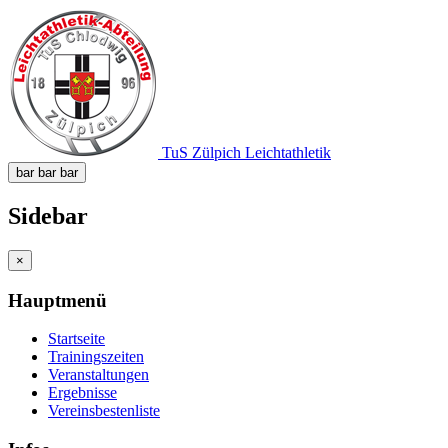
TuS Zülpich Leichtathletik
bar
bar
bar
Sidebar
×
Hauptmenü
Startseite
Trainingszeiten
Veranstaltungen
Ergebnisse
Vereinsbestenliste