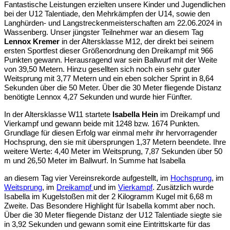
Fantastische Leistungen erzielten unsere Kinder und Jugendlichen
bei der U12 Talentiade, den Mehrkämpfen der U14, sowie den
Langhürden- und Langstreckenmeisterschaften am 22.06.2024 in
Wassenberg. Unser jüngster Teilnehmer war an diesem Tag
Lennox Kremer
in der Altersklasse M12, der direkt bei seinem
ersten Sportfest dieser Größenordnung den Dreikampf mit 966
Punkten gewann. Herausragend war sein Ballwurf mit der Weite
von 39,50 Metern. Hinzu gesellten sich noch ein sehr guter
Weitsprung mit 3,77 Metern und ein eben solcher Sprint in 8,64
Sekunden über die 50 Meter. Über die 30 Meter fliegende Distanz
benötigte Lennox 4,27 Sekunden und wurde hier Fünfter.
In der Altersklasse W11 startete
Isabella Hein
im Dreikampf und
Vierkampf und gewann beide mit 1248 bzw. 1674 Punkten.
Grundlage für diesen Erfolg war einmal mehr ihr hervorragender
Hochsprung, den sie mit übersprungen 1,37 Metern beendete. Ihre
weitere Werte: 4,40 Meter im Weitsprung, 7,87 Sekunden über 50
m und 26,50 Meter im Ballwurf. In Summe hat Isabella
an diesem Tag vier Vereinsrekorde aufgestellt, im
Hochsprung
, im
Weitsprung
, im
Dreikampf
und im
Vierkampf
. Zusätzlich wurde
Isabella im Kugelstoßen mit der 2 Kilogramm Kugel mit 6,68 m
Zweite. Das Besondere Highlight für Isabella kommt aber noch.
Über die 30 Meter fliegende Distanz der U12 Talentiade siegte sie
in 3,92 Sekunden und gewann somit eine Eintrittskarte für das