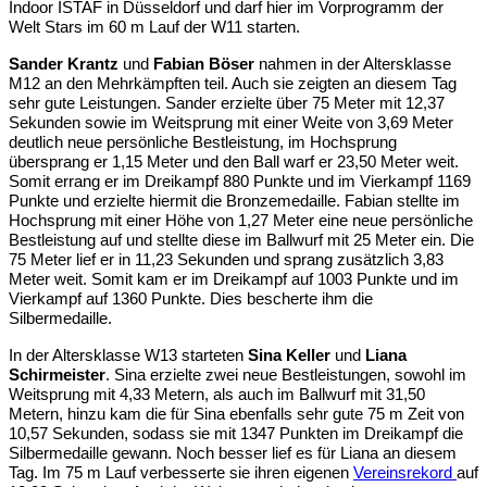
Indoor ISTAF in Düsseldorf und darf hier im Vorprogramm der
Welt Stars im 60 m Lauf der W11 starten.
Sander Krantz
und
Fabian Böser
nahmen in der Altersklasse
M12 an den Mehrkämpften teil. Auch sie zeigten an diesem Tag
sehr gute Leistungen. Sander erzielte über 75 Meter mit 12,37
Sekunden sowie im Weitsprung mit einer Weite von 3,69 Meter
deutlich neue persönliche Bestleistung, im Hochsprung
übersprang er 1,15 Meter und den Ball warf er 23,50 Meter weit.
Somit errang er im Dreikampf 880 Punkte und im Vierkampf 1169
Punkte und erzielte hiermit die Bronzemedaille. Fabian stellte im
Hochsprung mit einer Höhe von 1,27 Meter eine neue persönliche
Bestleistung auf und stellte diese im Ballwurf mit 25 Meter ein. Die
75 Meter lief er in 11,23 Sekunden und sprang zusätzlich 3,83
Meter weit. Somit kam er im Dreikampf auf 1003 Punkte und im
Vierkampf auf 1360 Punkte. Dies bescherte ihm die
Silbermedaille.
In der Altersklasse W13 starteten
Sina Keller
und
Liana
Schirmeister
. Sina erzielte zwei neue Bestleistungen, sowohl im
Weitsprung mit 4,33 Metern, als auch im Ballwurf mit 31,50
Metern, hinzu kam die für Sina ebenfalls sehr gute 75 m Zeit von
10,57 Sekunden, sodass sie mit 1347 Punkten im Dreikampf die
Silbermedaille gewann. Noch besser lief es für Liana an diesem
Tag. Im 75 m Lauf verbesserte sie ihren eigenen
Vereinsrekord
auf