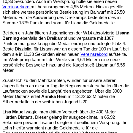
10,39 Sekunden. Auch im Weitsprung holte sie einen neuen
Vereinsrekord
mit herausragenden 4,95 Metern. Hinzu gesellte
sich eine weitere persönliche Bestleistung im Ballwurf mit 25,50
Metern. Für die Auswertung des Dreikamps bedeutete dies in
Summe 1379 Punkte und somit für Liana die Goldmedaille.
Bei den ein Jahr älteren Jugendlichen der W14 absolvierte
Lisann
Berning
ebenfalls den Dreikampf und verpasste mit 1307
Punkten nur ganz knapp die Medaillenränge und belegte Platz 4.
Beste Disziplin, für Lisann war an diesem Tag der 100 m Lauf, bei
dem sie in 11,38 Sekunden einen neuen
Vereinsrekord
aufstellte.
Im Weitsprung kam mit der Weite von 4,64 Metern eine neue
persönliche Bestweite hinzu und die Kugel stieß Lisann auf 5,55
Meter.
Zusätzlich zu den Mehrkämpfen, wurden für unsere älteren
Jugendlichen an diesem Tag die Regionsmeisterschaften über die
Laufstrecken sowie die Langhürden angeboten. Über die 3000
Meter Distanz erlief
Annika Hein
mit 13:22,63 Minuten die
Silbermedaille in der weiblichen Jugend U20.
Lisa Mauel
wagte ihren dritten Versuch über die 400 Meter
Hürden Distanz. Dieser gelang ihr ausgezeichnet. In 65,92
Sekunden gewann Lisa und siegte mit deutlichem Vorsprung. Ihr
Lohn hierfür war nicht nur die Goldmedaille für die