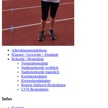
Altersklasseneinteilung
Klassen / Gewichte / Abstände
Rekorde / Bestenliste
Vereinsbestenliste
Stadionrekorde weiblich
Stadionrekorde männlich
Kreisbestenlisten
Kreisrekordinhaber
Region Südwest Bestenlisten
LVN Bestenlisten
Infos
Kontakt