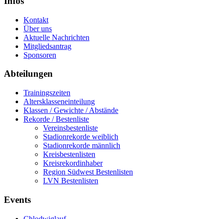
Infos
Kontakt
Über uns
Aktuelle Nachrichten
Mitgliedsantrag
Sponsoren
Abteilungen
Trainingszeiten
Altersklasseneinteilung
Klassen / Gewichte / Abstände
Rekorde / Bestenliste
Vereinsbestenliste
Stadionrekorde weiblich
Stadionrekorde männlich
Kreisbestenlisten
Kreisrekordinhaber
Region Südwest Bestenlisten
LVN Bestenlisten
Events
Chlodwiglauf