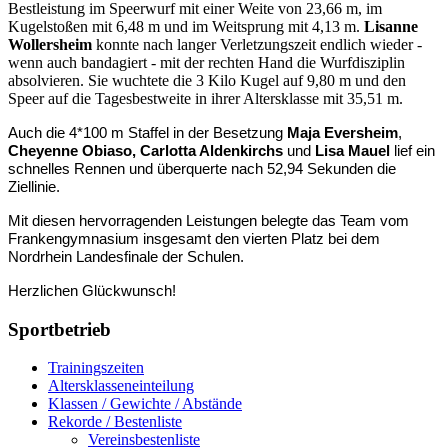
Bestleistung im Speerwurf mit einer Weite von 23,66 m, im
Kugelstoßen mit 6,48 m und im Weitsprung mit 4,13 m.
Lisanne
Wollersheim
konnte nach langer Verletzungszeit endlich wieder -
wenn auch bandagiert - mit der rechten Hand die Wurfdisziplin
absolvieren. Sie wuchtete die 3 Kilo Kugel auf 9,80 m und den
Speer auf die Tagesbestweite in ihrer Altersklasse mit 35,51 m.
Auch die 4*100 m Staffel in der Besetzung
Maja Eversheim
,
Cheyenne Obiaso,
Carlotta Aldenkirchs
und
Lisa Mauel
lief ein
schnelles Rennen und überquerte nach 52,94 Sekunden die
Ziellinie.
Mit diesen hervorragenden Leistungen belegte das Team vom
Frankengymnasium insgesamt den vierten Platz bei dem
Nordrhein Landesfinale der Schulen.
Herzlichen Glückwunsch!
Sportbetrieb
Trainingszeiten
Altersklasseneinteilung
Klassen / Gewichte / Abstände
Rekorde / Bestenliste
Vereinsbestenliste