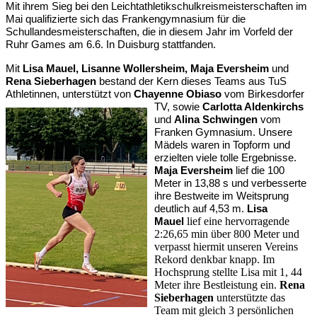
Mit ihrem Sieg bei den Leichtathletikschulkreismeisterschaften im
Mai qualifizierte sich das Frankengymnasium für die
Schullandesmeisterschaften, die in diesem Jahr im Vorfeld der
Ruhr Games am 6.6. In Duisburg stattfanden.
Mit
Lisa Mauel, Lisanne Wollersheim, Maja Eversheim
und
Rena Sieberhagen
bestand der Kern dieses Teams aus TuS
Athletinnen, unterstützt von
Chayenne Obiaso
vom Birkesdorfer
TV, sowie
Carlotta Aldenkirchs
und
Alina Schwingen
vom
Franken Gymnasium. Unsere
Mädels waren in Topform und
erzielten viele tolle Ergebnisse.
Maja Eversheim
lief die 100
Meter in 13,88 s und verbesserte
ihre Bestweite im Weitsprung
deutlich auf 4,53 m.
Lisa
lief eine hervorragende
Mauel
2:26,65 min über 800 Meter und
verpasst hiermit unseren Vereins
Rekord denkbar knapp. Im
Hochsprung stellte Lisa mit 1, 44
Meter ihre Bestleistung ein.
Rena
Sieberhagen
unterstützte das
Team mit gleich 3 persönlichen