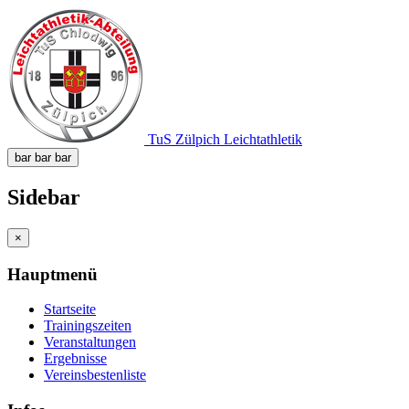
TuS Zülpich Leichtathletik
bar
bar
bar
Sidebar
×
Hauptmenü
Startseite
Trainingszeiten
Veranstaltungen
Ergebnisse
Vereinsbestenliste